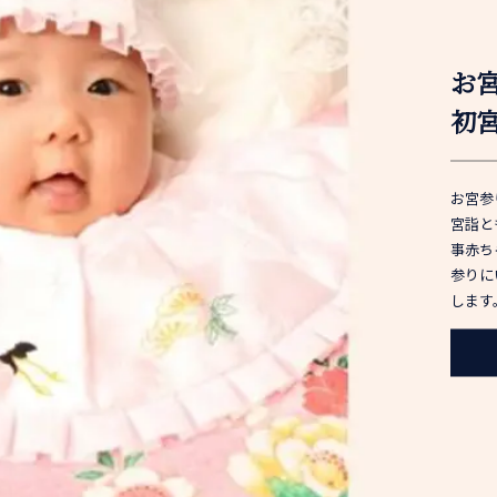
お
初
お宮参
宮詣と
事赤ち
参りに
します