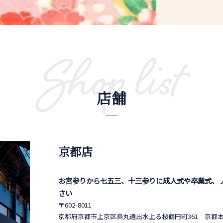
Shop list
店舗
京都店
お宮参りから七五三、十三参りに成人式や卒業式、 
さい
〒602-8011
京都府京都市上京区烏丸通出水上る桜鶴円町361 京都本