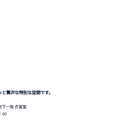
ょっと贅沢な特別な空間です。
地下一階 衣裳室
：00